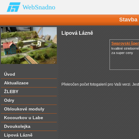
WebSnadno
Stavba
Lipová Lázně
Swarovski špe
kvalitné strieborn
za super ceny
Úvod
Aktualizace
Překročen počet fotogalerií pro Vaši verzi. Jes
ŽLEBY
Odry
Obloukové moduly
Kocourkov u Labe
Dvoukolejka
Lipová Lázně