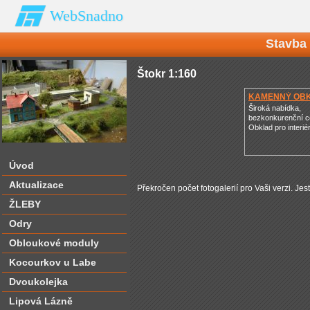
WebSnadno
Stavba
Štokr 1:160
KAMENNÝ OB
Široká nabídka,
bezkonkurenční 
Obklad pro interiér 
Úvod
Aktualizace
Překročen počet fotogalerií pro Vaši verzi. Jes
ŽLEBY
Odry
Obloukové moduly
Kocourkov u Labe
Dvoukolejka
Lipová Lázně