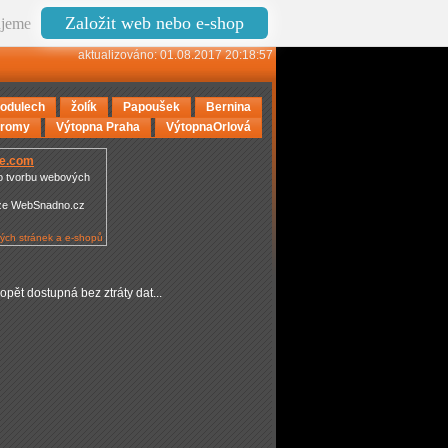
Založit web nebo e-shop
jeme
aktualizováno: 01.08.2017 20:18:57
odulech
žolík
Papoušek
Bernina
tromy
Výtopna Praha
VýtopnaOrlová
e.com
o tvorbu webových
ze WebSnadno.cz
ých stránek a e-shopů
 opět dostupná bez ztráty dat...