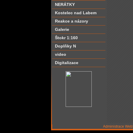
NERÁTKY
Kostelec nad Labem
Reakce a názory
Galerie
Štokr 1:160
Doplňky N
video
Digitalizace
Administrace We