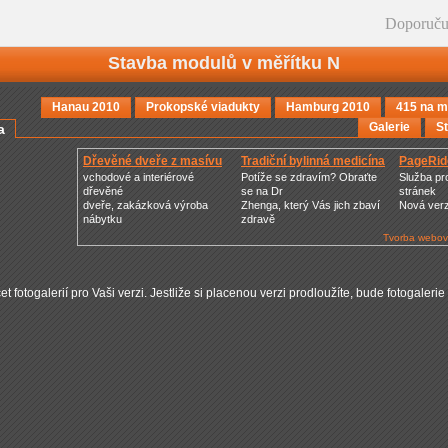
Doporuču
Stavba modulů v měřítku N
Hanau 2010
Prokopské viadukty
Hamburg 2010
415 na m
Galerie
S
a
Dřevěné dveře z masívu
Tradiční bylinná medicína
PageRid
vchodové a interiérové
Potíže se zdravím? Obraťte
Služba pr
dřevěné
se na Dr
stránek
dveře, zakázková výroba
Zhenga, který Vás jich zbaví
Nová ver
nábytku
zdravě
Tvorba webov
t fotogalerií pro Vaši verzi. Jestliže si placenou verzi prodloužíte, bude fotogalerie