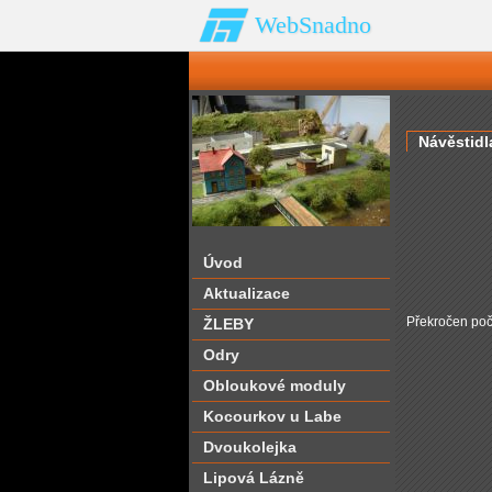
WebSnadno
Návěstidl
Úvod
Aktualizace
Překročen poče
ŽLEBY
Odry
Obloukové moduly
Kocourkov u Labe
Dvoukolejka
Lipová Lázně