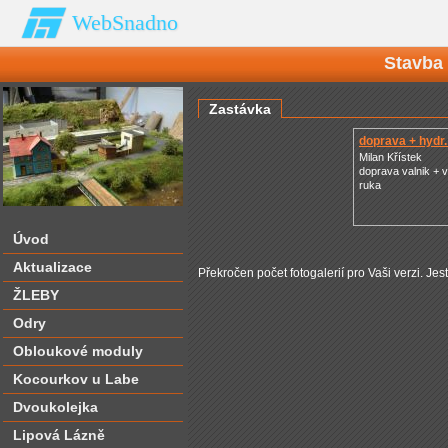
WebSnadno
Stavba
Zastávka
doprava + hydr
Milan Křístek
doprava valnik + v
ruka
Úvod
Aktualizace
Překročen počet fotogalerií pro Vaši verzi. Jes
ŽLEBY
Odry
Obloukové moduly
Kocourkov u Labe
Dvoukolejka
Lipová Lázně