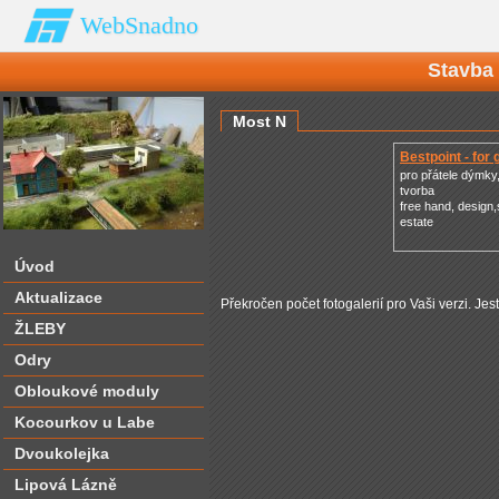
WebSnadno
Stavba
Most N
Bestpoint - for
pro přátele dýmky,
tvorba
free hand, design
estate
Úvod
Aktualizace
Překročen počet fotogalerií pro Vaši verzi. Jes
ŽLEBY
Odry
Obloukové moduly
Kocourkov u Labe
Dvoukolejka
Lipová Lázně