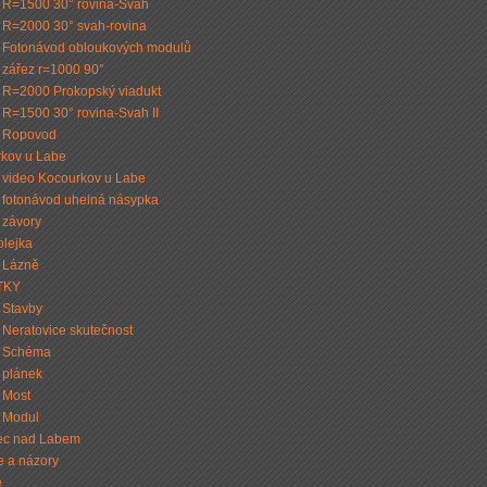
R=1500 30° rovina-Svah
R=2000 30° svah-rovina
Fotonávod obloukových modulů
zářez r=1000 90°
R=2000 Prokopský viadukt
R=1500 30° rovina-Svah II
Ropovod
kov u Labe
video Kocourkov u Labe
fotonávod uhelná násypka
závory
lejka
 Lázně
TKY
Stavby
Neratovice skutečnost
Schéma
plánek
Most
Modul
ec nad Labem
 a názory
e