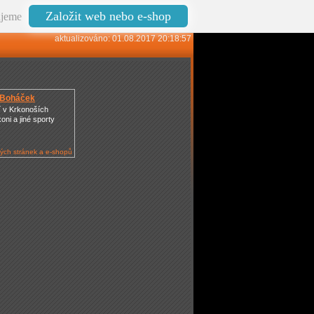
Založit web nebo e-shop
jeme
aktualizováno: 01.08.2017 20:18:57
 Boháček
 v Krkonoších
oni a jiné sporty
ých stránek a e-shopů