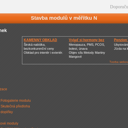
Doporuču
Stavba modulů v měřítku N
nek
KAMENNÝ OBKLAD
Vylaď si hormony bez
Penzion
léků
Široká nabídka,
Menopauza, PMS, PCOS,
Ubytování
bezkonkurenční ceny
bolest, únava
Jízda na k
Obklad pro interiér i exteriér.
Objev sílu Metody Martiny
Mangové
Tvorba webov
izace
Fotogalerie modulu
Skutečná předloha
doplňky
kové moduly