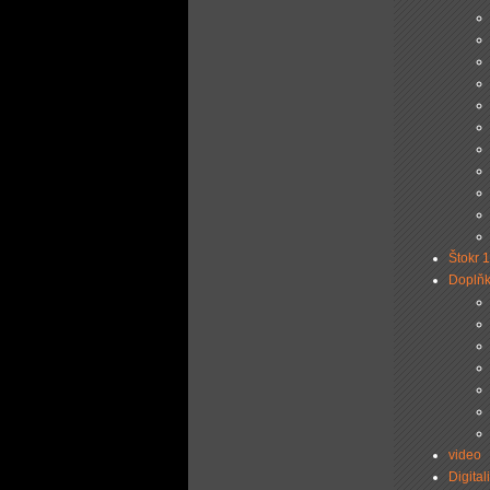
Štokr 
Doplňk
video
Digital