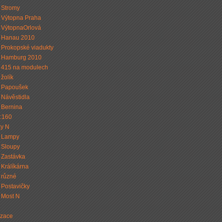
Stromy
Výtopna Praha
VýtopnaOrlová
Hanau 2010
Prokopské viadukty
Hamburg 2010
415 na modulech
žolík
Papoušek
Návěstidla
Bernina
1:160
y N
Lampy
Sloupy
Zastávka
Králíkárna
různé
Postavičky
Most N
izace