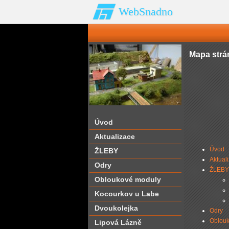
WebSnadno
Mapa strá
Úvod
Aktualizace
Úvod
ŽLEBY
Aktual
Odry
ŽLEBY
Obloukové moduly
Kocourkov u Labe
Dvoukolejka
Odry
Oblou
Lipová Lázně