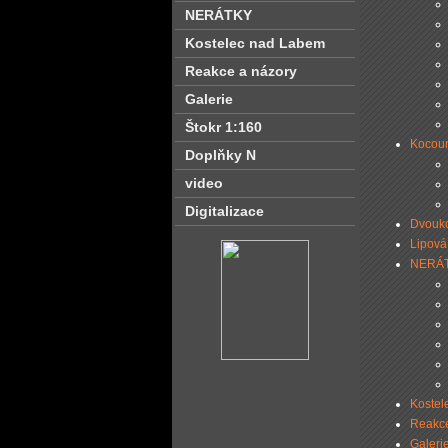
NERÁTKY
Kostelec nad Labem
Reakce a názory
Galerie
Štokr 1:160
Kocour
Doplňky N
video
Digitalizace
Dvouko
Lipová
NERÁ
Kostel
Reakce
Galeri